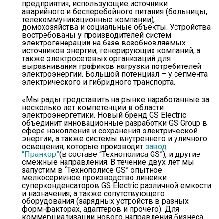
предприятия, использующие источники
аварийного и бесперебойного питания (больницы,
телекоммуникационные компании),
домохозяйства и социальные объекты. Устройства
востребованы у производителей систем
электрогенерации на базе возобновляемых
источников энергии, генерирующих компаний, а
также электросетевых организаций для
выравнивания графиков нагрузки потребителей
электроэнергии. Большой потенциал – у сегмента
электрического и гибридного транспорта.
«Мы рады представить на рынке наработанные за
несколько лет компетенции в области
электроэнергетики. Новый бренд GS Electric
объединит инновационные разработки GS Group в
сфере накопления и сохранения электрической
энергии, а также системы внутреннего и уличного
освещения, которые производит
завод
“Пранкор”
(в составе “Технополиса GS”), и другие
смежные направления. В течение двух лет мы
запустим в “Технополисе GS” опытное
мелкосерийное производство линейки
суперконденсаторов GS Electric различной емкости
и назначения, а также сопутствующего
оборудования (зарядных устройств в разных
форм-факторах, адаптеров и прочего). Для
коммерциализации нового направления бизнеса