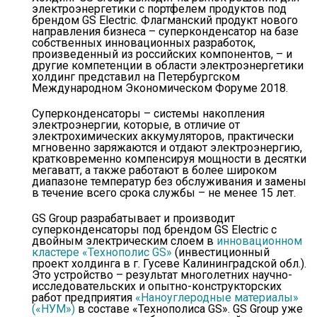
электроэнергетики с портфелем продуктов под
брендом GS Electric. Флагманский продукт нового
направления бизнеса – суперконденсатор на базе
собственных инновационных разработок,
произведенный из российских компонентов, – и
другие компетенции в области электроэнергетики
холдинг представил на Петербургском
Международном Экономическом Форуме 2018.
Суперконденсаторы – системы накопления
электроэнергии, которые, в отличие от
электрохимических аккумуляторов, практически
мгновенно заряжаются и отдают электроэнергию,
кратковременно компенсируя мощности в десятки
мегаватт, а также работают в более широком
диапазоне температур без обслуживания и замены
в течение всего срока службы – не менее 15 лет.
GS Group разрабатывает и производит
суперконденсаторы под брендом GS Electric с
двойным электрическим слоем в
инновационном
кластере «Технополис GS»
(инвестиционный
проект холдинга в г. Гусеве Калининградской обл.).
Это устройство – результат многолетних научно-
исследовательских и опытно-конструкторских
работ предприятия
«Наноуглеродные материалы»
(«НУМ»)
в составе «Технополиса GS». GS Group уже