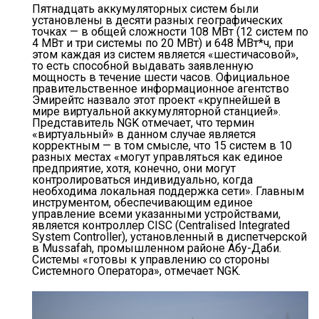
Пятнадцать аккумуляторных систем были
установлены в десяти разных географических
точках — в общей сложности 108 МВт (12 систем по
4 МВт и три системы по 20 МВт) и 648 МВт*ч, при
этом каждая из систем является «шестичасовой»,
то есть способной выдавать заявленную
мощность в течение шести часов. Официальное
правительственное информационное агентство
Эмирейтс назвало этот проект «крупнейшей в
мире виртуальной аккумуляторной станцией».
Представитель NGK отмечает, что термин
«виртуальный» в данном случае является
корректным — в том смысле, что 15 систем в 10
разных местах «могут управляться как единое
предприятие, хотя, конечно, они могут
контролироваться индивидуально, когда
необходима локальная поддержка сети». Главным
инструментом, обеспечивающим единое
управление всеми указанными устройствами,
является контроллер CISC (Centralised Integrated
System Controller), установленный в диспетчерской
в Mussafah, промышленном районе Абу-Даби.
Системы «готовы к управлению со стороны
Системного Оператора», отмечает NGK.