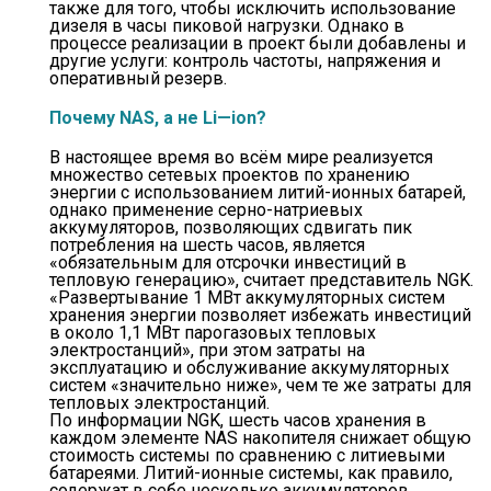
также для того, чтобы исключить использование
дизеля в часы пиковой нагрузки. Однако в
процессе реализации в проект были добавлены и
другие услуги: контроль частоты, напряжения и
оперативный резерв.
Почему NAS, а не Li—ion?
В настоящее время во всём мире реализуется
множество сетевых проектов по хранению
энергии с использованием литий-ионных батарей,
однако применение серно-натриевых
аккумуляторов, позволяющих сдвигать пик
потребления на шесть часов, является
«обязательным для отсрочки инвестиций в
тепловую генерацию», считает представитель NGK.
«Развертывание 1 МВт аккумуляторных систем
хранения энергии позволяет избежать инвестиций
в около 1,1 МВт парогазовых тепловых
электростанций», при этом затраты на
эксплуатацию и обслуживание аккумуляторных
систем «значительно ниже», чем те же затраты для
тепловых электростанций.
По информации NGK, шесть часов хранения в
каждом элементе NAS накопителя снижает общую
стоимость системы по сравнению с литиевыми
батареями. Литий-ионные системы, как правило,
содержат в себе несколько аккумуляторов,