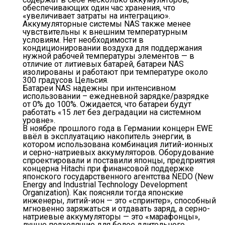
обеспечивающих один час хранения, что
«увеличивает затраты на интеграцию».
Аккумуляторные системы NAS также менее
чувствительны к внешним температурным
условиям. Нет необходимости в
кондиционировании воздуха для поддержания
нужной рабочей температуры элементов — в
отличие от литиевых батарей, батареи NAS
изолированы и работают при температуре около
300 градусов Цельсия.
Батареи NAS надежны при интенсивном
использовании – ежедневной зарядке/разрядке
от 0% до 100%. Ожидается, что батареи будут
работать «15 лет без деградации на системном
уровне».
В ноябре прошлого года в Германии концерн EWE
ввёл в эксплуатацию накопитель энергии, в
котором использована комбинация литий-ионных
и серно-натриевых аккумуляторов. Оборудование
спроектировали и поставили японцы, предприятия
концерна Hitachi при финансовой поддержке
японского государственного агентства NEDO (New
Energy and Industrial Technology Development
Organization). Как поясняли тогда японские
инженеры, литий-ион — это «спринтер», способный
мгновенно заряжаться и отдавать заряд, а серно-
натриевые аккумуляторы — это «марафонцы»,
лучше подходящие для более длительного